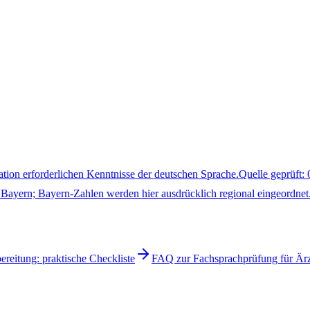
ation erforderlichen Kenntnisse der deutschen Sprache.
Quelle geprüft
:
Bayern; Bayern-Zahlen werden hier ausdrücklich regional eingeordnet
reitung: praktische Checkliste
FAQ zur Fachsprachprüfung für Är