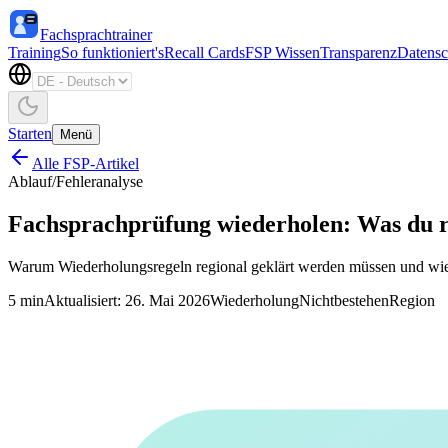
Fachsprachtrainer
Training
So funktioniert's
Recall Cards
FSP Wissen
Transparenz
Datensc
Starten
Menü
Alle FSP-Artikel
Ablauf
/
Fehleranalyse
Fachsprachprüfung wiederholen: Was du re
Warum Wiederholungsregeln regional geklärt werden müssen und wie 
5
min
Aktualisiert
:
26. Mai 2026
Wiederholung
Nichtbestehen
Region